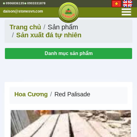
0906836135
0903331878
daison@stonesvn.com
Trang chủ
Sản phẩm
GIỚI THIỆU
Sản xuất đá tự nhiên
NHÀ MÁY
MỎ ĐÁ
Danh mục sản phẩm
SẢN PHẨM
Sản Xuất Đá Tự Nhiên
Đá Bazan - Đá Tổ Ong
Đá Điêu Khắc Mỹ Nghệ
Hoa Cương
Slate - Đá Sỏi
Hoa Cương
Red Palisade
Bluestone - Mosaic
Vật Liệu Xây Dựng
Gạch Ceramic - Gạch
Bông
Gạch Terrazzo - Gạch Ngói
Sắt Thép - Xi Măng Trắng
Vật Liệu Trang Trí Nội Thất